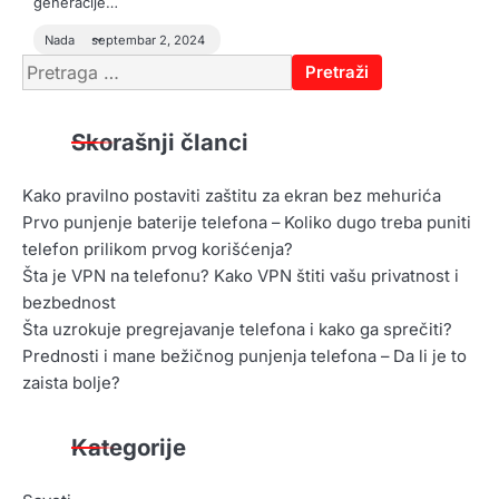
generacije…
Nada
septembar 2, 2024
Pretraga
za:
Skorašnji članci
Kako pravilno postaviti zaštitu za ekran bez mehurića
Prvo punjenje baterije telefona – Koliko dugo treba puniti
telefon prilikom prvog korišćenja?
Šta je VPN na telefonu? Kako VPN štiti vašu privatnost i
bezbednost
Šta uzrokuje pregrejavanje telefona i kako ga sprečiti?
Prednosti i mane bežičnog punjenja telefona – Da li je to
zaista bolje?
Kategorije