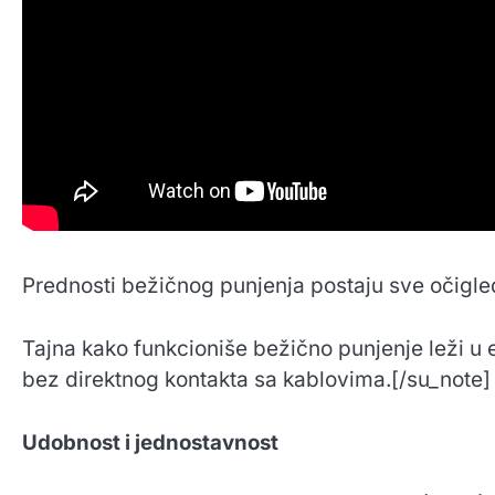
Prednosti bežičnog punjenja postaju sve očigle
Tajna kako funkcioniše bežično punjenje leži u
bez direktnog kontakta sa kablovima.
[/su_note]
Udobnost i jednostavnost