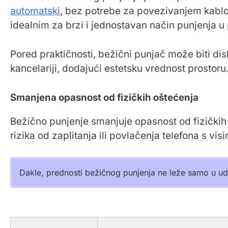
automatski
, bez potrebe za povezivanjem kabl
idealnim za brzi i jednostavan način punjenja u 
Pored praktičnosti, bežični punjač može biti di
kancelariji, dodajući estetsku vrednost prostoru
Smanjena opasnost od fizičkih oštećenja
Bežično punjenje smanjuje opasnost od fizičkih
rizika od zaplitanja ili povlačenja telefona s vi
Dakle, prednosti bežičnog punjenja ne leže samo u udo