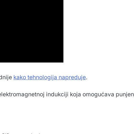
dnije
kako tehnologija napreduje
.
 elektromagnetnoj indukciji koja omogućava punjen