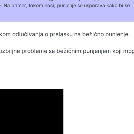
e. Na primer, tokom noći, punjenje se usporava kako bi se
likom odlučivanja o prelasku na bežično punjenje.
a ozbiljne probleme sa bežičnim punjenjem koji mo