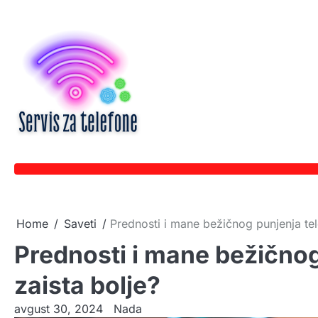
Skip
to
content
Home
Saveti
Prednosti i mane bežičnog punjenja tele
Prednosti i mane bežičnog 
zaista bolje?
avgust 30, 2024
Nada