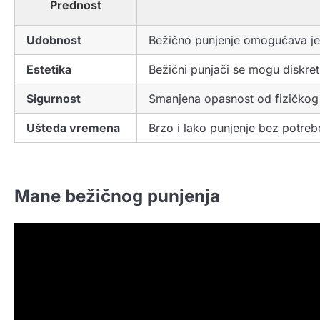
Prednost
Udobnost
Bežično punjenje omogućava je
Estetika
Bežični punjači se mogu diskretn
Sigurnost
Smanjena opasnost od fizičkog 
Ušteda vremena
Brzo i lako punjenje bez potreb
Mane bežičnog punjenja