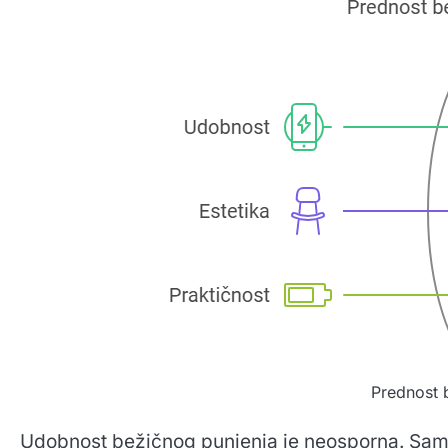
Prednost 
Udobnost bežičnog punjenja je neosporna. Samo