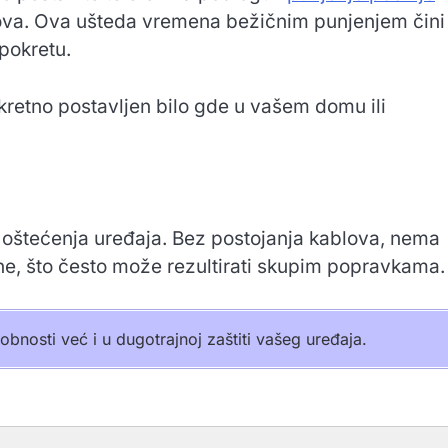
ova. Ova ušteda vremena bežičnim punjenjem čini
pokretu.
skretno postavljen bilo gde u vašem domu ili
.
 oštećenja uređaja. Bez postojanja kablova, nema
sine, što često može rezultirati skupim popravkama.
bnosti već i u dugotrajnoj zaštiti vašeg uređaja.