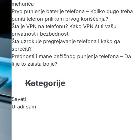
mehurića
Prvo punjenje baterije telefona – Koliko dugo treba
puniti telefon prilikom prvog korišćenja?
Šta je VPN na telefonu? Kako VPN štiti vašu
privatnost i bezbednost
Šta uzrokuje pregrejavanje telefona i kako ga
sprečiti?
Prednosti i mane bežičnog punjenja telefona – Da
li je to zaista bolje?
Kategorije
Saveti
Uradi sam