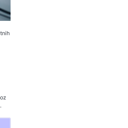
tnih
roz
.