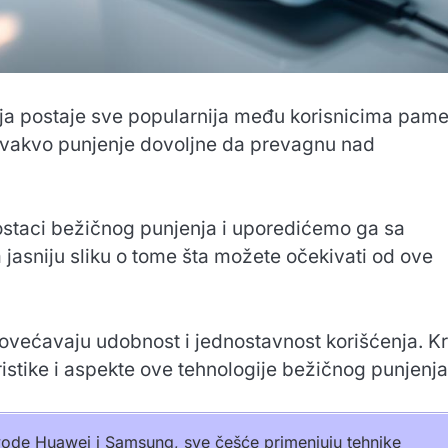
ja postaje sve popularnija među korisnicima pame
i ovakvo punjenje dovoljne da prevagnu nad
ostaci bežičnog punjenja i uporedićemo ga sa
jasniju sliku o tome šta možete očekivati od ove
povećavaju udobnost i jednostavnost korišćenja. K
istike i aspekte ove tehnologije bežičnog punjenja
zvode Huawei i Samsung, sve češće primenjuju tehnike