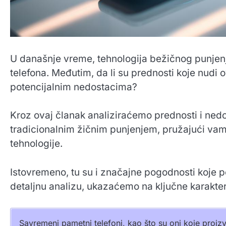
U današnje vreme, tehnologija bežičnog punjen
telefona. Međutim, da li su prednosti koje nud
potencijalnim nedostacima?
Kroz ovaj članak analiziraćemo prednosti i ned
tradicionalnim žičnim punjenjem, pružajući vam 
tehnologije.
Istovremeno, tu su i značajne pogodnosti koje 
detaljnu analizu, ukazaćemo na ključne karakter
Savremeni pametni telefoni, kao što su oni koje proi