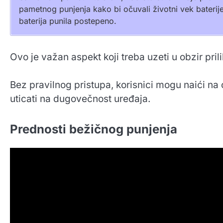
pametnog punjenja kako bi očuvali životni vek baterij
baterija punila postepeno.
Ovo je važan aspekt koji treba uzeti u obzir pri
Bez pravilnog pristupa, korisnici mogu naići n
uticati na dugovečnost uređaja.
Prednosti bežičnog punjenja