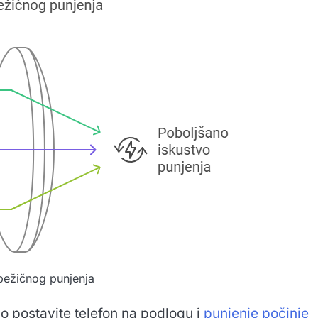
bežičnog punjenja
 postavite telefon na podlogu i
punjenje počinje