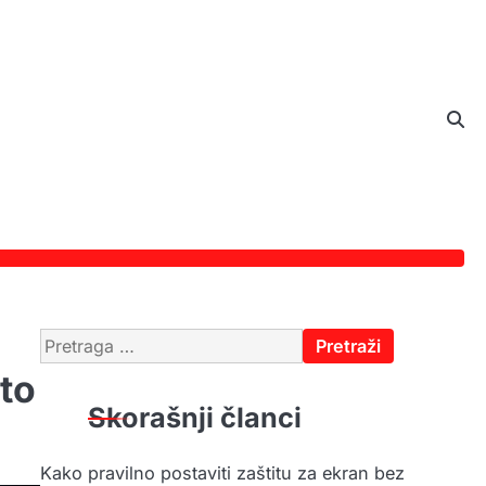
Pretraga
za:
 to
Skorašnji članci
Kako pravilno postaviti zaštitu za ekran bez