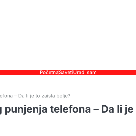
Početna
Saveti
Uradi sam
fona – Da li je to zaista bolje?
punjenja telefona – Da li je