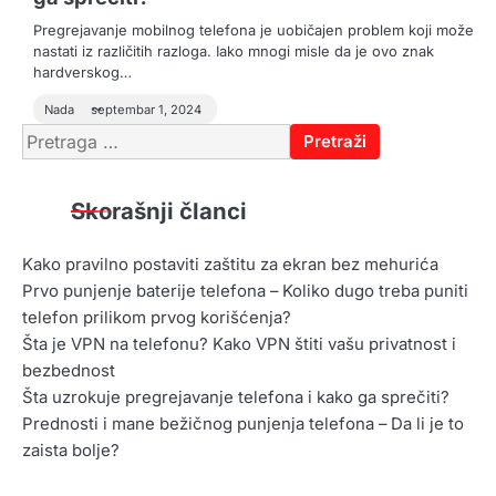
Pregrejavanje mobilnog telefona je uobičajen problem koji može
nastati iz različitih razloga. Iako mnogi misle da je ovo znak
hardverskog…
Nada
septembar 1, 2024
Pretraga
za:
Skorašnji članci
Kako pravilno postaviti zaštitu za ekran bez mehurića
Prvo punjenje baterije telefona – Koliko dugo treba puniti
telefon prilikom prvog korišćenja?
Šta je VPN na telefonu? Kako VPN štiti vašu privatnost i
bezbednost
Šta uzrokuje pregrejavanje telefona i kako ga sprečiti?
Prednosti i mane bežičnog punjenja telefona – Da li je to
zaista bolje?